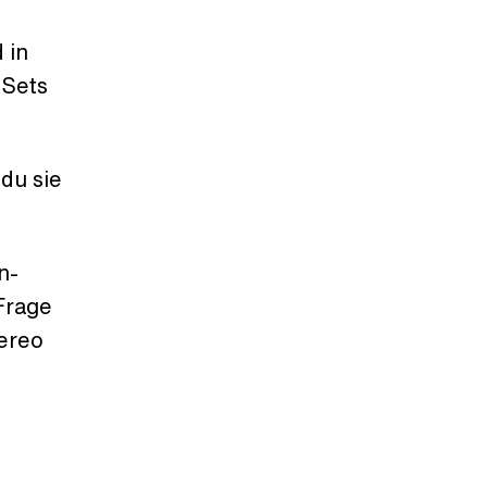
 in
 Sets
du sie
n-
Frage
tereo