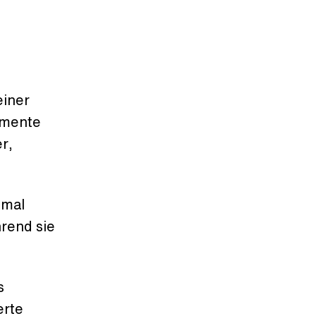
einer
rumente
r,
hmal
rend sie
s
erte