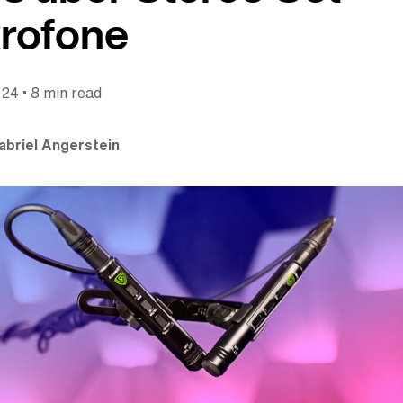
rofone
•
024
8 min read
abriel Angerstein