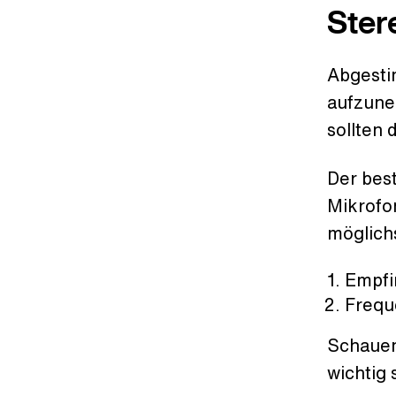
Ster
Abgesti
aufzune
sollten 
Der bes
Mikrofo
möglich
Empfi
Frequ
Schauen
wichtig 