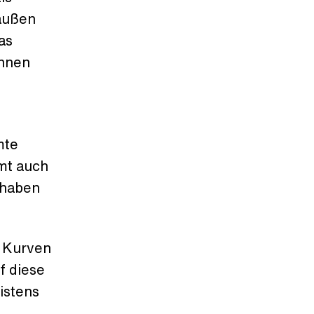
 außen
as
onnen
mte
mt auch
 haben
r Kurven
f diese
istens