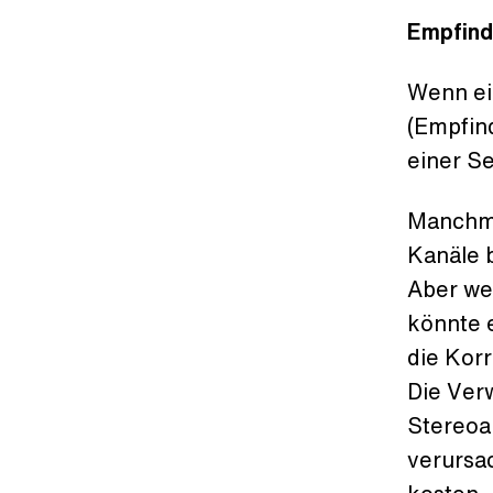
Empfindl
Wenn ei
(Empfind
einer Se
Manchma
Kanäle 
Aber we
könnte e
die Korr
Die Ver
Stereoa
verursa