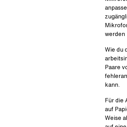
anpasse
zugängl
Mikrofo
werden 
Wie du d
arbeits
Paare v
fehleran
kann.
Für die
auf Papi
Weise a
auf ein