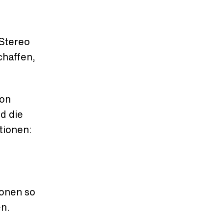
Stereo
chaffen,
von
d die
tionen:
ionen so
en.