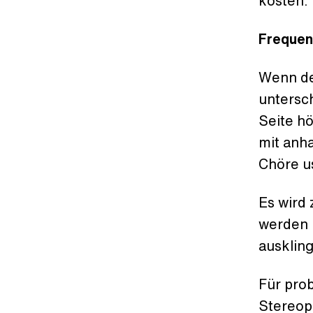
kosten.
Freque
Wenn de
untersc
Seite hö
mit anha
Chöre u
Es wird
werden 
ausklin
Für pro
Stereop