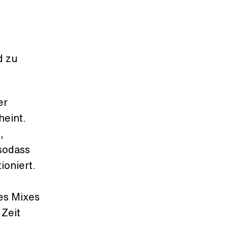
d zu
er
heint.
,
 sodass
ioniert.
es Mixes
Zeit