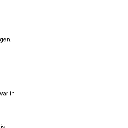
gen.
war in
is