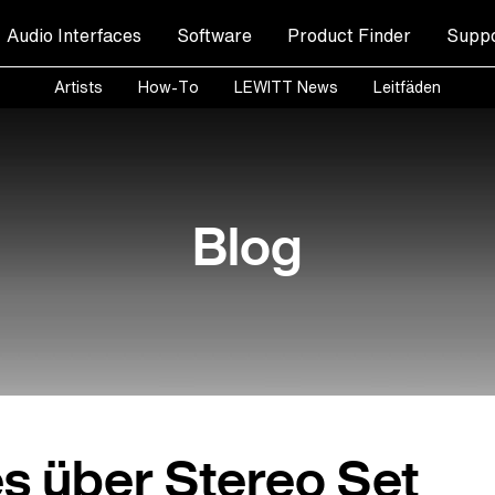
Audio Interfaces
Software
Product Finder
Suppo
Artists
How-To
LEWITT News
Leitfäden
Blog
es über Stereo Set