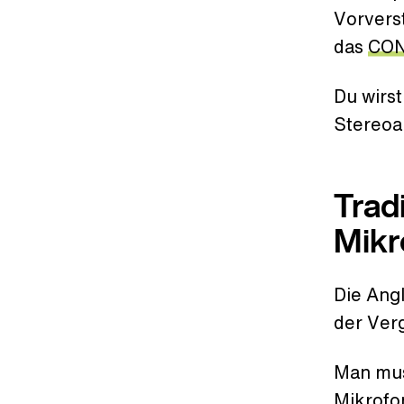
Vorverst
das
CON
Du wirs
Stereoa
Trad
Mikr
Die Ang
der Ver
Man mus
Mikrofo