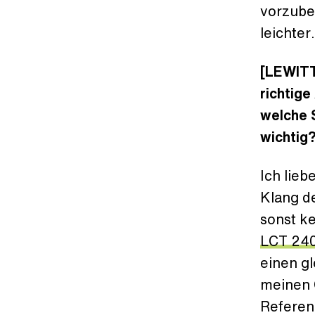
vorzube
leichter
[LEWITT
richtig
welche 
wichtig
Ich lie
Klang d
sonst k
LCT 24
einen gl
meinen 
Referen