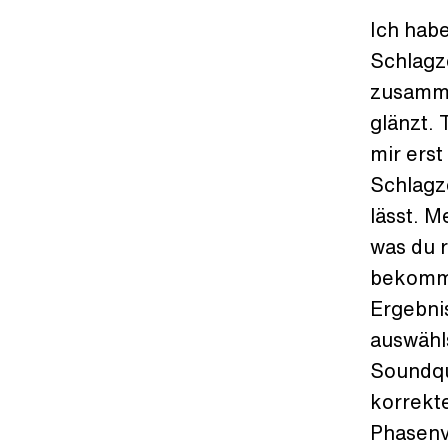
Ich hab
Schlagz
zusamme
glänzt. 
mir ers
Schlagz
lässt. M
was du r
bekomms
Ergebnis
auswähl
Soundqu
korrekt
Phasenv