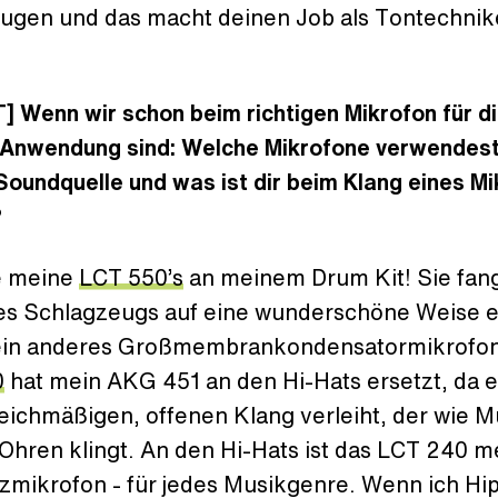
ugen und das macht deinen Job als Tontechnike
.
] Wenn wir schon beim richtigen Mikrofon für d
e Anwendung sind: Welche Mikrofone verwendest
Soundquelle und was ist dir beim Klang eines M
?
be meine
LCT 550’s
an meinem Drum Kit! Sie fan
es Schlagzeugs auf eine wunderschöne Weise e
ein anderes Großmembrankondensatormikrofon
0
hat mein AKG 451 an den Hi-Hats ersetzt, da e
eichmäßigen, offenen Klang verleiht, der wie M
Ohren klingt. An den Hi-Hats ist das LCT 240 m
zmikrofon - für jedes Musikgenre. Wenn ich Hi