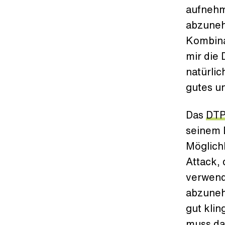
aufnehm
abzune
Kombina
mir die 
natürlic
gutes u
Das
DTP
seinem 
Möglichk
Attack, 
verwend
abzuneh
gut klin
muss da