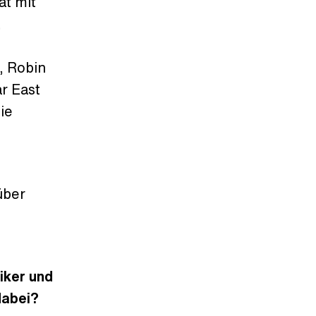
at mit
,
, Robin
r East
ie
über
iker und
dabei?