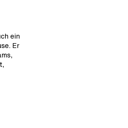
ch ein
se. Er
ams,
t,