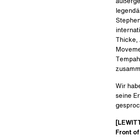
außerge
legendä
Stephen
internat
Thicke,
Movemen
Tempah,
zusamme
Wir hab
seine E
gespro
[LEWITT
Front of