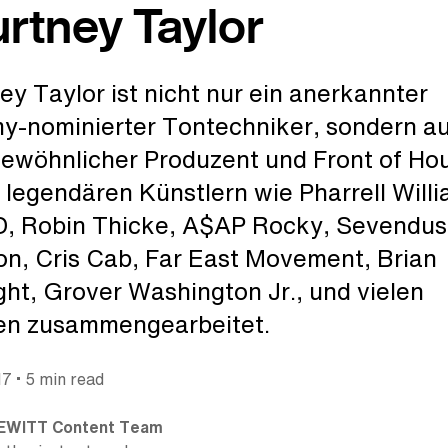
rtney Taylor
ey Taylor ist nicht nur ein anerkannter
-nominierter Tontechniker, sondern au
ewöhnlicher Produzent und Front of Hou
t legendären Künstlern wie Pharrell Willi
D, Robin Thicke, A$AP Rocky, Sevendus
, Cris Cab, Far East Movement, Brian
ht, Grover Washington Jr., und vielen
en zusammengearbeitet.
•
17
5 min read
EWITT Content Team