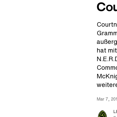
Cou
Courtn
Grammy
außerg
hat mi
N.E.R.
Common
McKnig
weiter
Mar 7, 20
L