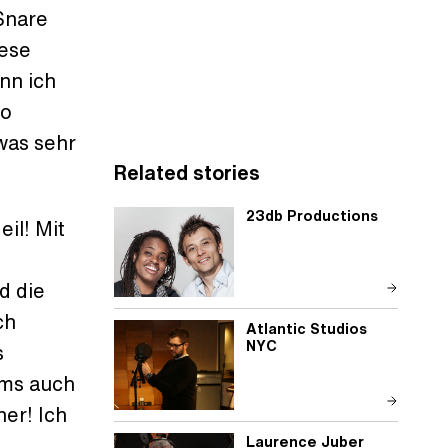
Snare
iese
nn ich
so
twas sehr
Related stories
23db Productions
il! Mit
d die
ch
Atlantic Studios
NYC
s
ums auch
ner! Ich
Laurence Juber