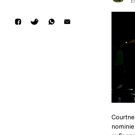
E
Courtne
nominie