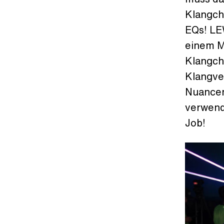
Klangch
EQs! LE
einem M
Klangcha
Klangver
Nuancen
verwend
Job!