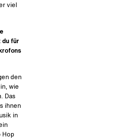
r viel
ie
 du für
ikrofons
gen den
in, wie
. Das
s ihnen
usik in
ein
p Hop