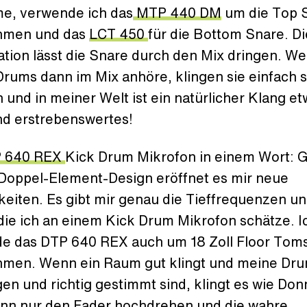
e, verwende ich das
MTP 440 DM
um die Top 
hmen und das
LCT 450
für die Bottom Snare. D
tion lässt die Snare durch den Mix dringen. We
Drums dann im Mix anhöre, klingen sie einfach 
h und in meiner Welt ist ein natürlicher Klang e
nd erstrebenswertes!
 640 REX
Kick Drum Mikrofon in einem Wort: Ge
Doppel-Element-Design eröffnet es mir neue
eiten. Es gibt mir genau die Tieffrequenzen un
die ich an einem Kick Drum Mikrofon schätze. I
e das DTP 640 REX auch um 18 Zoll Floor Tom
men. Wenn ein Raum gut klingt und meine Dr
gen und richtig gestimmt sind, klingt es wie Don
nn nur den Fader hochdrehen und die wahre