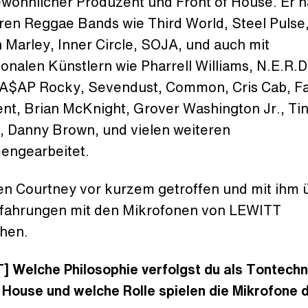
wöhnlicher Produzent und Front of House. Er h
ren Reggae Bands wie Third World, Steel Pulse
 Marley, Inner Circle, SOJA, und auch mit
ionalen Künstlern wie Pharrell Williams, N.E.R.D
 A$AP Rocky, Sevendust, Common, Cris Cab, Fa
t, Brian McKnight, Grover Washington Jr., Tin
 Danny Brown, und vielen weiteren
ngearbeitet.
en Courtney vor kurzem getroffen und mit ihm 
rfahrungen mit den Mikrofonen von LEWITT
chen.
] Welche Philosophie verfolgst du als Tontechn
 House und welche Rolle spielen die Mikrofone 