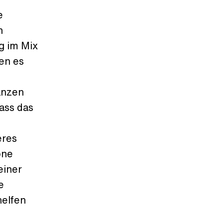
e
h
g im Mix
en es
änzen
dass das
eres
one
einer
e
helfen