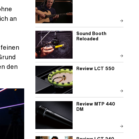
ohne
ich an
Sound Booth
Reloaded
 feinen
Grund
en den
Review LCT 550
Review MTP 440
DM
Review LCT 240