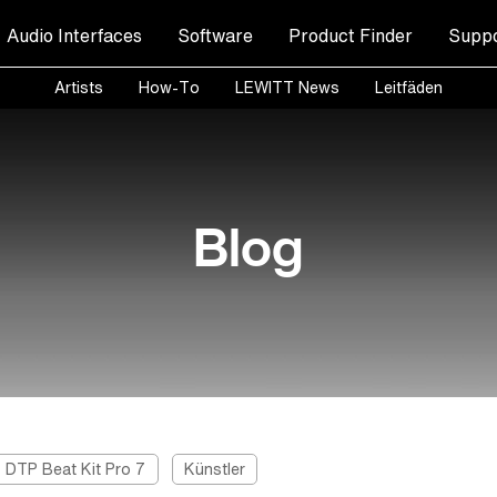
Audio Interfaces
Software
Product Finder
Suppo
Artists
How-To
LEWITT News
Leitfäden
Blog
DTP Beat Kit Pro 7
Künstler