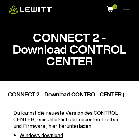
Skip
to
main
content
CONNECT 2 -
Download CONTROL
CENTER
CONNECT 2 - Download CONTROL CENTER
Du kannst die neueste Version des CONTROL
CENTER, einschließlich der neuesten Treiber
und Firmware, hier herunterladen:
Windows download