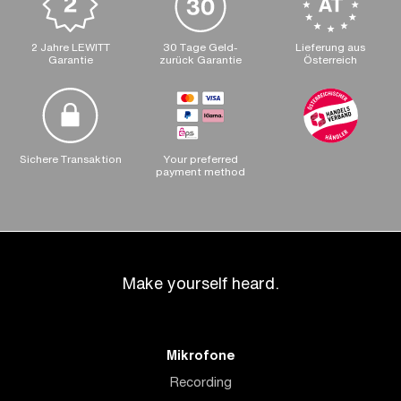
2 Jahre LEWITT
30 Tage Geld-
Lieferung aus
Garantie
zurück Garantie
Österreich
Sichere Transaktion
Your preferred
payment method
Make yourself heard.
Mikrofone
Recording