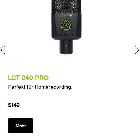
LCT 240 PRO
LC
Perfekt für Homerecording.
Erl
$149
$2
Mehr