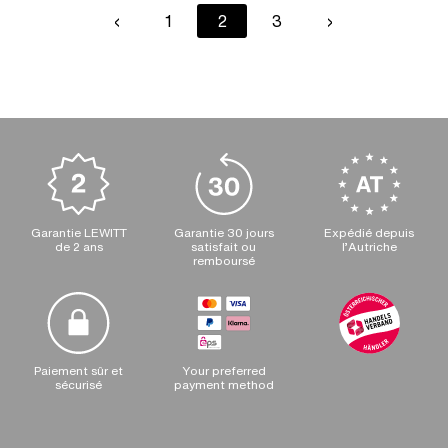
Pagination
Previous
‹
Page
1
Current
2
Page
3
Next
›
page
page
page
Garantie LEWITT
Garantie 30 jours
Expédié depuis
de 2 ans
satisfait ou
l’Autriche
remboursé
Paiement sûr et
Your preferred
sécurisé
payment method