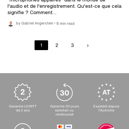
l'audio et de l'enregistrement. Qu'est-ce que cela
signifie ? Comment…
•
by Gabriel Angerstein
8 min read
Pagination
Current
1
Page
2
Page
3
Next
›
page
page
Garantie LEWITT
Garantie 30 jours
Expédié depuis
de 2 ans
satisfait ou
l’Autriche
remboursé