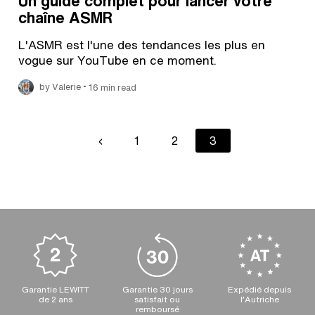
Un guide complet pour lancer votre
chaîne ASMR
L'ASMR est l'une des tendances les plus en
vogue sur YouTube en ce moment.
•
by Valerie
16 min read
Pagination
Previous
‹
Page
1
Page
2
Current
3
page
page
Garantie LEWITT
Garantie 30 jours
Expédié depuis
de 2 ans
satisfait ou
l’Autriche
remboursé