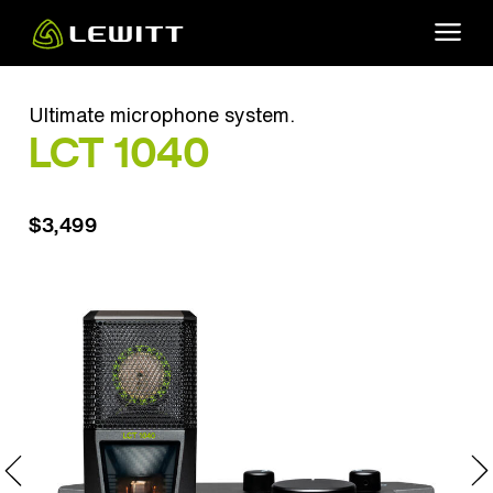
Skip
to
main
content
Ultimate microphone system.
LCT 1040
$3,499