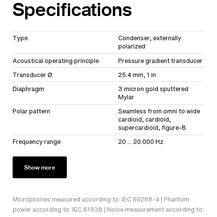
Specifications
Type
Condenser, externally
polarized
Acoustical operating principle
Pressure gradient transducer
Transducer Ø
25.4 mm, 1 in
Diaphragm
3 micron gold sputtered
Mylar
Polar pattern
Seamless from omni to wide
cardioid, cardioid,
supercardioid, figure-8
Frequency range
20 ... 20.000 Hz
Show more
Microphones measured according to: IEC 60268-4 | Phantom
power according to: IEC 61938 | Noise measurement according to: