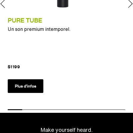
PURE TUBE
LC
Un son premium intemporel.
Le 
mo
$1199
Plus d’infos
Make yourself heard.