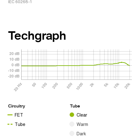
IEC 60268-1
Techgraph
Circuitry
Tube
FET
Clear
Tube
Warm
Dark