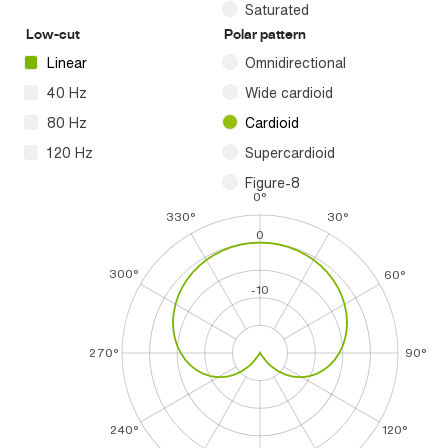
Saturated
Low-cut
Polar pattern
Linear
Omnidirectional
40 Hz
Wide cardioid
80 Hz
Cardioid
120 Hz
Supercardioid
Figure-8
0°
330°
30°
0
300°
60°
-10
270°
90°
240°
120°