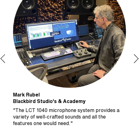
Mark Rubel
M
Blackbird Studio's & Academy
P
"The LCT 1040 microphone system provides a
s
“
variety of well-crafted sounds and all the
p
features one would need."
v
c