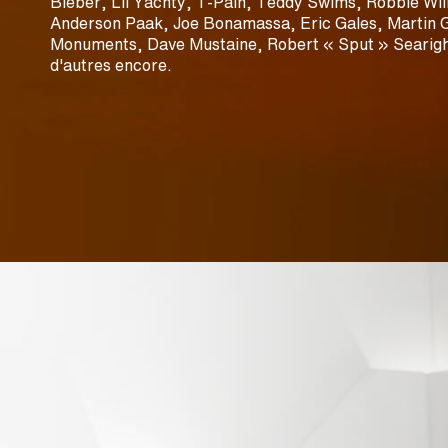
Bieber, Lil Yachty, T-Pain, Teddy Swims, Robbie Wi
Anderson Paak, Joe Bonamassa, Eric Gales, Martin G
Monuments, Dave Mustaine, Robert « Sput » Searigh
d'autres encore.