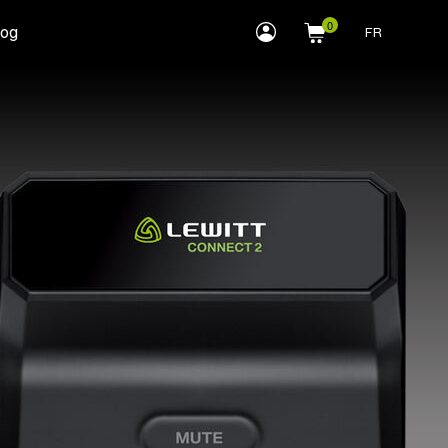
myLEWITT
log
FR
Account