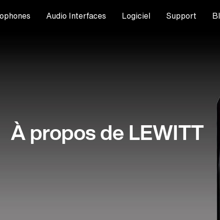
ophones
Audio Interfaces
Logiciel
Support
B
À propos de LEWITT