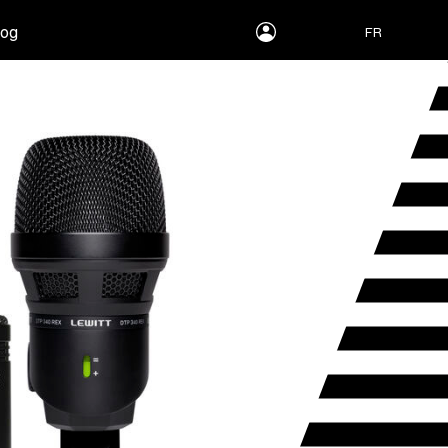
myLEWITT
log
FR
Account