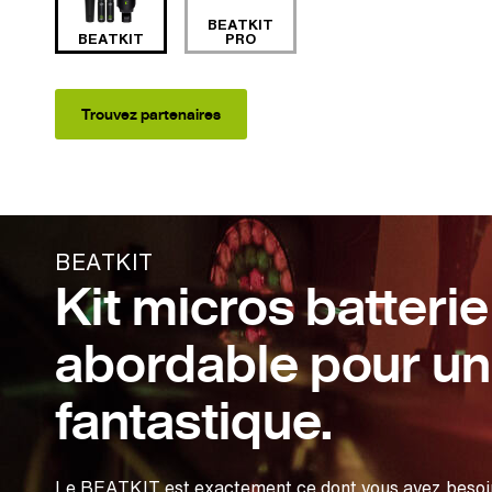
BEATKIT
BEATKIT
PRO
Trouvez partenaires
BEATKIT
Kit micros batterie
abordable pour un
fantastique.
Le BEATKIT est exactement ce dont vous avez besoin