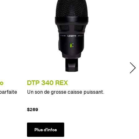
éo
DTP 340 REX
DTP 
parfaite
Un son de grosse caisse puissant.
Microp
double
$269
$449
Plus d’infos
Plus