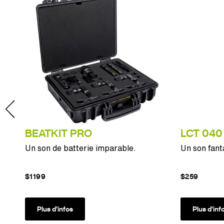
BEATKIT PRO
LCT 040 
Un son de batterie imparable.
Un son fant
$1199
$259
Plus d’infos
Plus d’inf