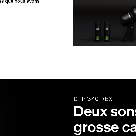
es que nous avons
DTP 340 REX
Deux son
grosse ca