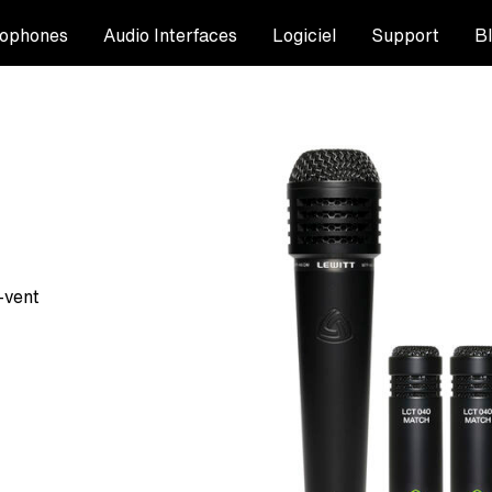
ophones
Audio Interfaces
Logiciel
Support
B
-vent