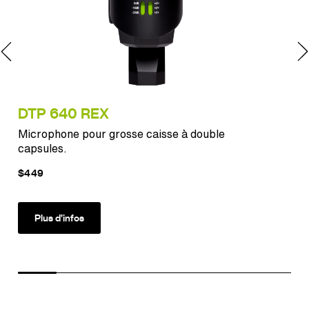
DTP 640 REX
MT
Microphone pour grosse caisse à double
Un 
capsules.
$449
$12
Plus d’infos