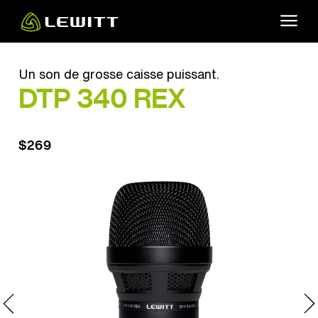
Skip
to
main
content
Un son de grosse caisse puissant.
DTP 340 REX
$269