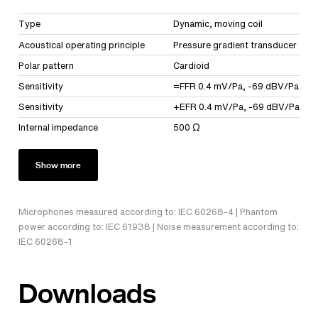
Type
Dynamic, moving coil
Acoustical operating principle
Pressure gradient transducer
Polar pattern
Cardioid
Sensitivity
=FFR 0.4 mV/Pa, -69 dBV/Pa
Sensitivity
+EFR 0.4 mV/Pa, -69 dBV/Pa
Internal impedance
500 Ω
Show more
Microphones measured according to: IEC 60268-4 | Phantom
power according to: IEC 61938 | Noise measurement according to:
IEC 60268-1
Downloads