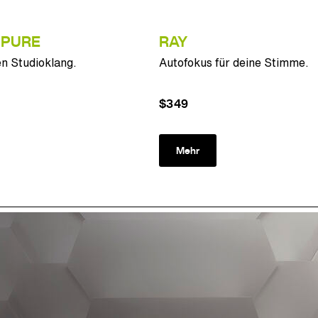
 PURE
RAY
n Studioklang.
Autofokus für deine Stimme.
$349
Mehr