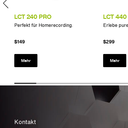
LCT 240 PRO
LCT 440
ps.
Perfekt für Homerecording.
Erlebe pure
$149
$299
Mehr
Mehr
Kontakt