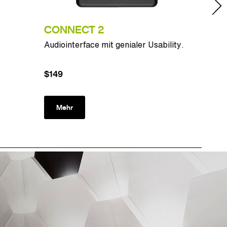
CONNECT 2
MTP 
Audiointerface mit genialer Usability.
Live b
$149
$109
Mehr
Meh