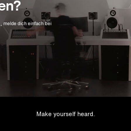
gen?
 melde dich einfach bei
Make yourself heard.