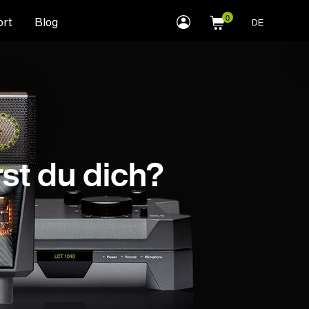
myLEWITT
rt
Blog
DE
Account
st du dich?