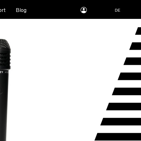
myLEWITT
rt
Blog
DE
Account