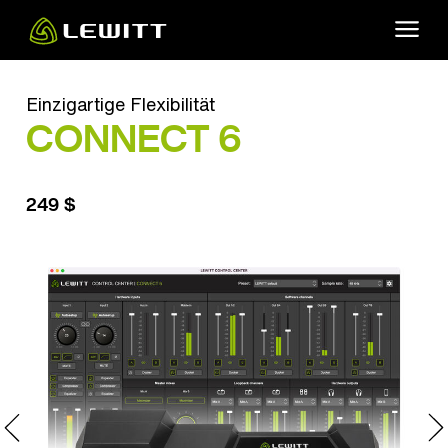
Skip
to
main
content
Einzigartige Flexibilität
CONNECT 6
249 $