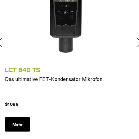
LCT 640 TS
L
Das ultimative FET-Kondensator Mikrofon.
Er
$1099
$
Mehr