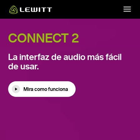
Skip
to
main
content
CONNECT 2
La interfaz de audio más fácil
de usar.
Mira como funciona