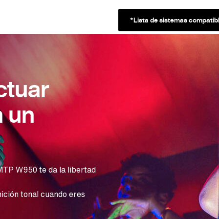
*Lista de sistemas compatib
ctuar
n un
 MTP W950 te da la libertad
nición tonal cuando eres