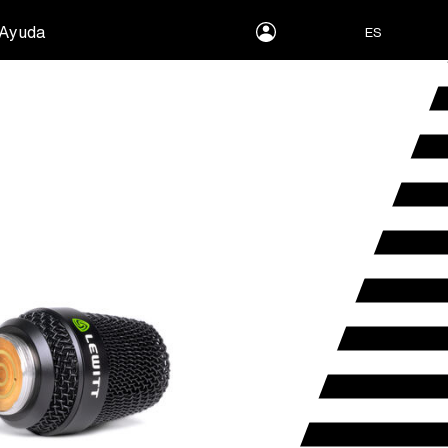
myLEWITT
Ayuda
ES
Account