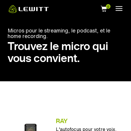
Skip
to
main
content
Micros pour le streaming, le podcast, et le
home recording.
Trouvez le micro qui
vous convient.
RAY
L'autofocus pour votre voix.