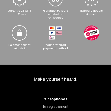
Garantie LEWITT
Garantie 30 jours
Expédié depuis
de 2 ans
satisfait ou
l’Autriche
remboursé
Paiement sûr et
Your preferred
sécurisé
payment method
Make yourself heard.
Microphones
Enregistrement