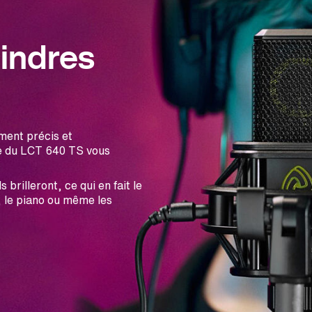
oindres
ment précis et
lle du LCT 640 TS vous
 brilleront, ce qui en fait le
, le piano ou même les