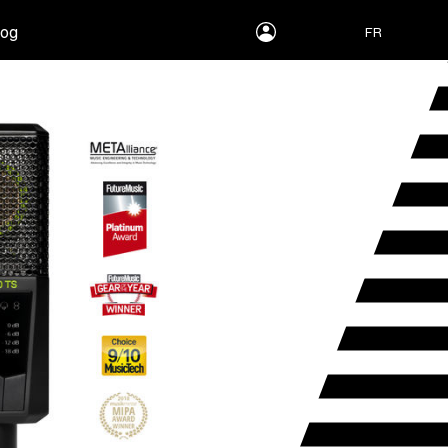
myLEWITT
log
FR
Account