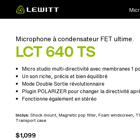
Skip
Micr
to
main
content
Microphone à condensateur FET ultime.
LCT 640 TS
Micro studio multi-directivité avec membranes 1 p
Un son riche, précis et bien équilibré
Mode Double Sortie révolutionnaire
Plugin POLARIZER pour changer la directivité aprè
Fonctionne également en stéréo
Inclus:
Shock mount
,
Magnetic pop filter
,
Foam windscreen
,
TS
Transport case
$1,099