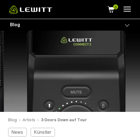
Skip
to
main
Blog
Togg
content
Blog
Artists
3 Doors Down auf Tour
News
Künstler