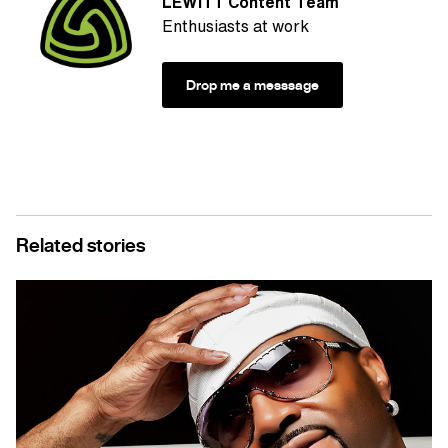
LEWITT Content Team
Enthusiasts at work
Drop me a messsage
Related stories