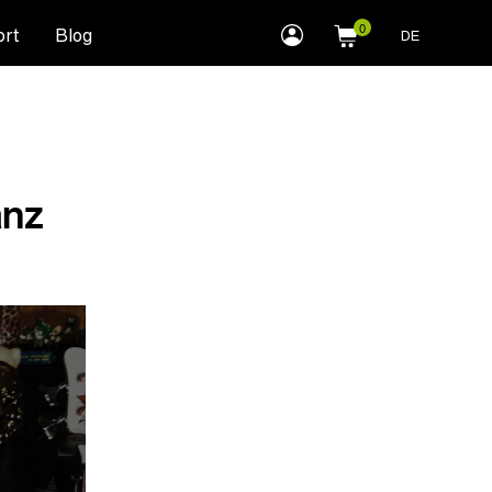
myLEWITT
rt
Blog
DE
Account
anz