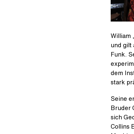
William 
und gilt
Funk. Se
experime
dem Ins
stark pr
Seine er
Bruder C
sich Ge
Collins 