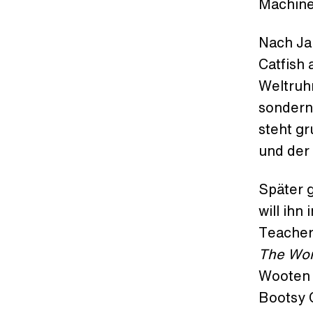
Machine
Nach Ja
Catfish
Weltruhm
sondern 
steht g
und der
Später g
will ihn
Teacher
The Wo
Wooten 
Bootsy 