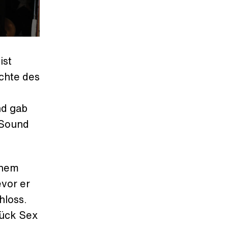
ist
ichte des
nd gab
-Sound
inem
evor er
hloss.
tück Sex