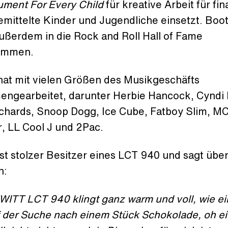
ument For Every Child
für kreative Arbeit für fin
emittelte Kinder und Jugendliche einsetzt. Boo
ußerdem in die Rock and Roll Hall of Fame
ommen.
hat mit vielen Größen des Musikgeschäfts
ngearbeitet, darunter Herbie Hancock, Cyndi 
ichards, Snoop Dogg, Ice Cube, Fatboy Slim, M
 LL Cool J und 2Pac.
st stolzer Besitzer eines LCT 940 und sagt über
n:
WITT LCT 940 klingt ganz warm und voll, wie ei
f der Suche nach einem Stück Schokolade, oh e