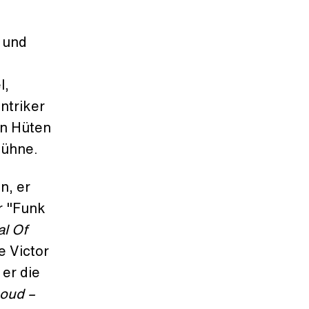
 und
l,
ntriker
en Hüten
Bühne.
n, er
er "Funk
al Of
e Victor
er die
Loud –