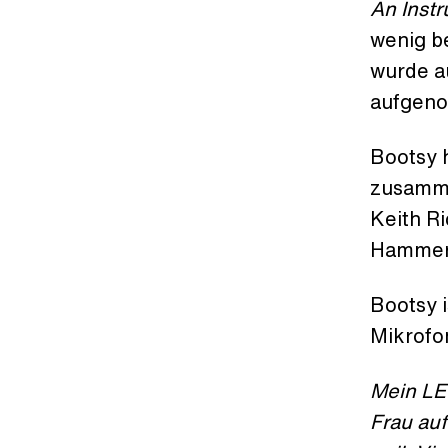
An Instr
wenig b
wurde a
aufgen
Bootsy 
zusamme
Keith R
Hammer,
Bootsy i
Mikrofo
Mein LE
Frau au