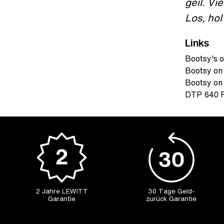
geil. Vi
Los, hol
Links
Bootsy's o
Bootsy on
Bootsy on
DTP 640 
2 Jahre LEWITT
30 Tage Geld-
Garantie
zurück Garantie