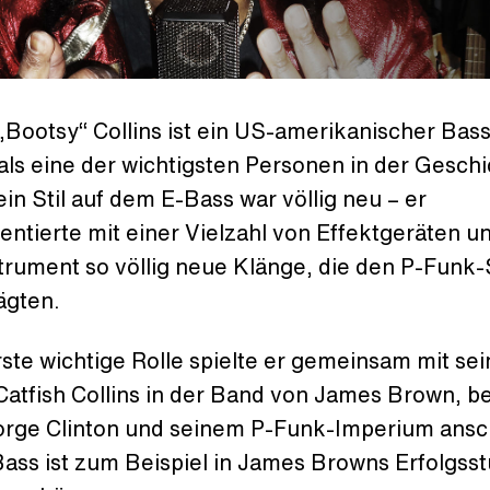
„Bootsy“ Collins ist ein US-amerikanischer Bass
 als eine der wichtigsten Personen in der Gesch
in Stil auf dem E-Bass war völlig neu – er
ntierte mit einer Vielzahl von Effektgeräten u
trument so völlig neue Klänge, die den P-Funk
ägten.
ste wichtige Rolle spielte er gemeinsam mit se
atfish Collins in der Band von James Brown, b
orge Clinton und seinem P-Funk-Imperium ansc
Bass ist zum Beispiel in James Browns Erfolgss