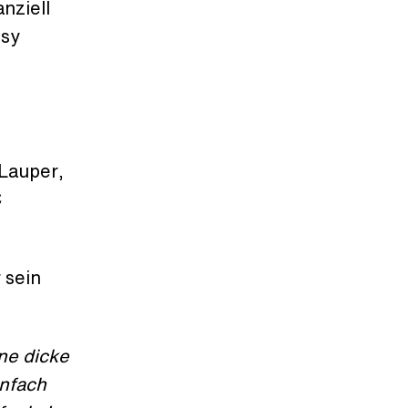
anziell
tsy
Lauper,
C
 sein
ne dicke
infach