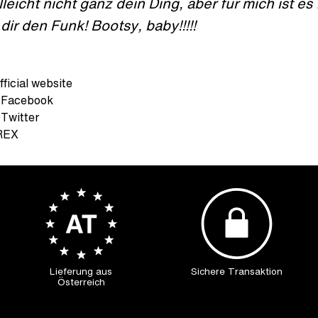
elleicht nicht ganz dein Ding, aber für mich ist es
 dir den Funk! Bootsy, baby!!!!!
fficial website
 Facebook
 Twitter
REX
Lieferung aus
Sichere Transaktion
Österreich