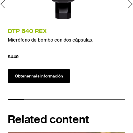
DTP 640 REX
MT
Micrófono de bombo con dos cápsulas.
Son
amp
$449
$12
Obtener más información
Related content