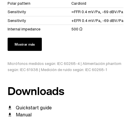
Polar pattern
Cardioid
Sensitivity
=FFR 0.4 mV/Pa, -69 dBV/Pa
Sensitivity
+EFR 0.4 mV/Pa, -69 dBV/Pa
Internal impedance
500 Ω
Mostrar más
Micrófonos medidos según: IEC 60268-4 | Alimentación phantom
según: IEC 61938 | Medición de ruido según: IEC 60268-1
Downloads
Quickstart guide
Manual