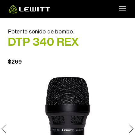
Skip
to
main
content
Potente sonido de bombo.
DTP 340 REX
$269