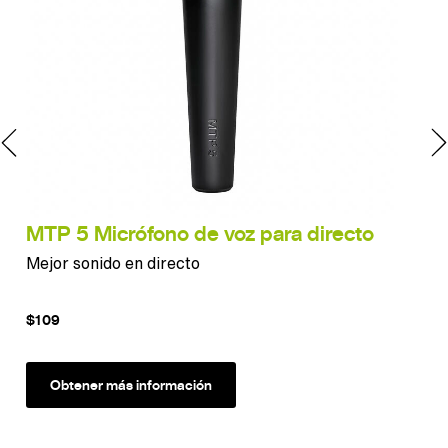
MTP 5 Micrófono de voz para directo
MT
Mejor sonido en directo
Son
amp
$109
$12
Obtener más información