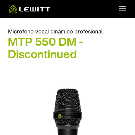
Skip
to
main
content
Micrófono vocal dinámico profesional.
MTP 550 DM -
Discontinued