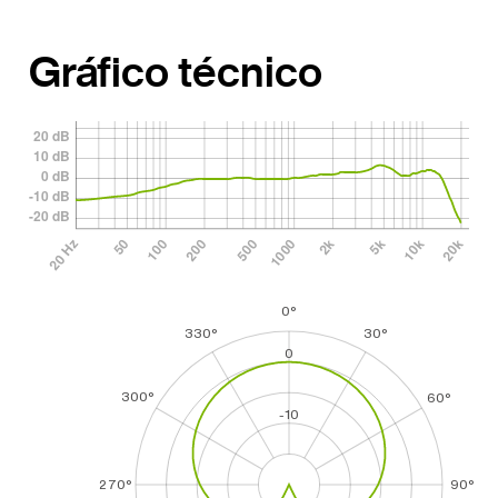
Gráfico técnico
0°
330°
30°
0
300°
60°
-10
270°
90°