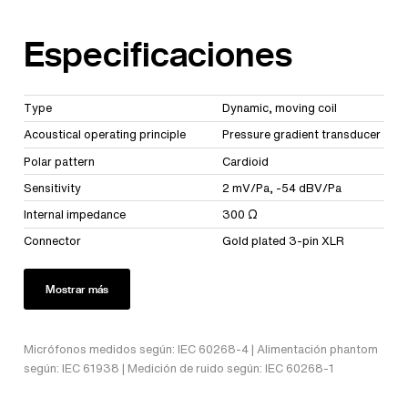
Especificaciones
Type
Dynamic, moving coil
Acoustical operating principle
Pressure gradient transducer
Polar pattern
Cardioid
Sensitivity
2 mV/Pa, -54 dBV/Pa
Internal impedance
300 Ω
Connector
Gold plated 3-pin XLR
Mostrar más
Micrófonos medidos según: IEC 60268-4 | Alimentación phantom
según: IEC 61938 | Medición de ruido según: IEC 60268-1