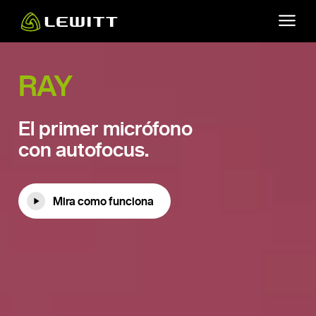
Skip
to
main
content
RAY
El primer micrófono
con autofocus.
Mira como funciona