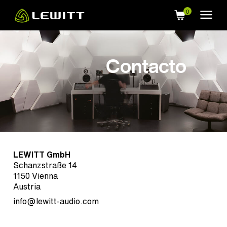
Skip
to
main
content
Contacto
LEWITT GmbH
Schanzstraße 14
1150 Vienna
Austria
info@lewitt-audio.com