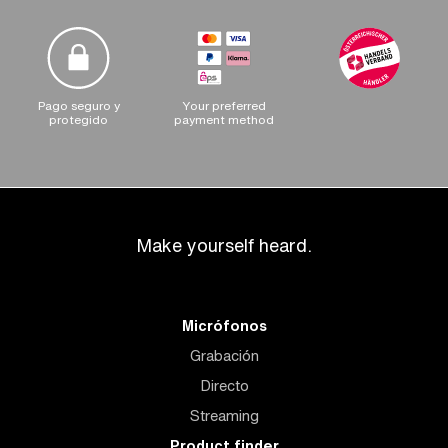
Pago seguro y
Your preferred
protegido
payment method
Make yourself heard.
Micrófonos
Grabación
Directo
Streaming
Product finder