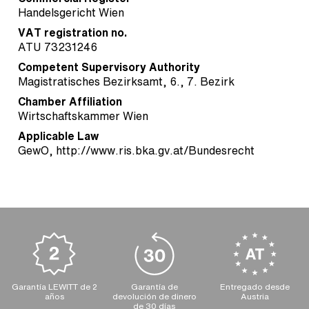
Handelsgericht Wien
VAT registration no.
ATU 73231246
Competent Supervisory Authority
Magistratisches Bezirksamt, 6., 7. Bezirk
Chamber Affiliation
Wirtschaftskammer Wien
Applicable Law
GewO,
http://www.ris.bka.gv.at/Bundesrecht
Garantía LEWITT de 2
Garantía de
Entregado desde
años
devolución de dinero
Austria
de 30 días