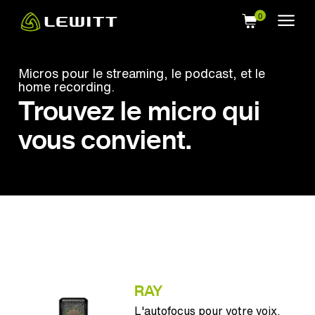
Skip
to
main
content
Micros pour le streaming, le podcast, et le
home recording.
Trouvez le micro qui
vous convient.
RAY
L'autofocus pour votre voix.