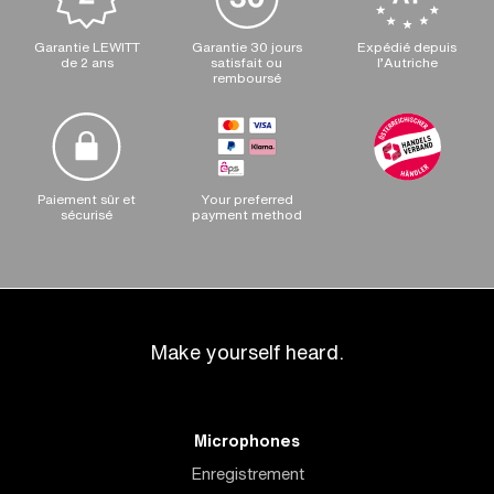
Garantie LEWITT
Garantie 30 jours
Expédié depuis
de 2 ans
satisfait ou
l’Autriche
remboursé
Paiement sûr et
Your preferred
sécurisé
payment method
Make yourself heard.
Microphones
Enregistrement