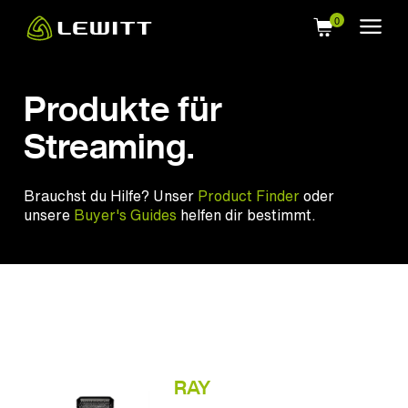
Skip
to
main
content
Produkte für
Streaming.
Brauchst du Hilfe? Unser
Product Finder
oder
unsere
Buyer's Guides
helfen dir bestimmt.
RAY