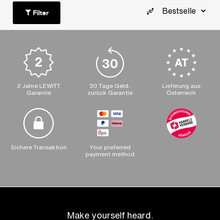
Filter
2 Jahre LEWITT
30 Tage Geld-
Lieferung aus
Garantie
zurück Garantie
Österreich
Sichere Transaktion
Your preferred
payment method
Make yourself heard.