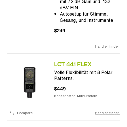
mit 72 dB Gain und -133
dBV EIN
Autosetup für Stimme,
Gesang, und Instrumente
$249
Händler finden
LCT 441 FLEX
Volle Flexibilität mit 8 Polar
Patterns.
$449
Kondensator
Multi-Pattern
Compare
Händler finden