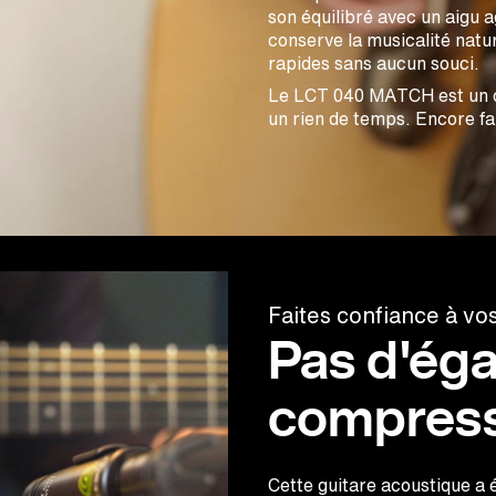
son équilibré avec un aigu 
conserve la musicalité natu
rapides sans aucun souci.
Le LCT 040 MATCH est un ou
un rien de temps. Encore fa
Faites confiance à vo
Pas d'éga
compress
Cette guitare acoustique a