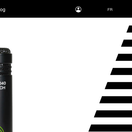
myLEWITT
log
FR
Account