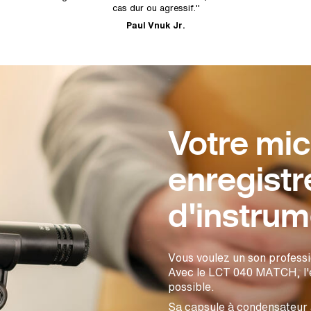
cas dur ou agressif."
Paul Vnuk Jr.
Votre mic
enregist
d'instrum
Vous voulez un son professi
Avec le LCT 040 MATCH, l'e
possible.
Sa capsule à condensateur à