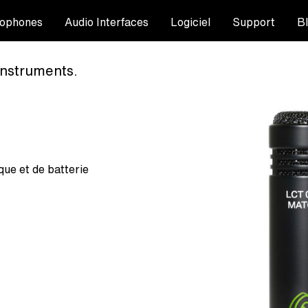
ophones
Audio Interfaces
Logiciel
Support
B
instruments.
que et de batterie