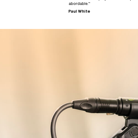
abordable."
Paul White