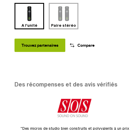
A l’unité
Paire stéréo
Trouvez partenaires
Compare
Des récompenses et des avis vérifiés
"Des micros de studio bien construits et polyvalents à un prix