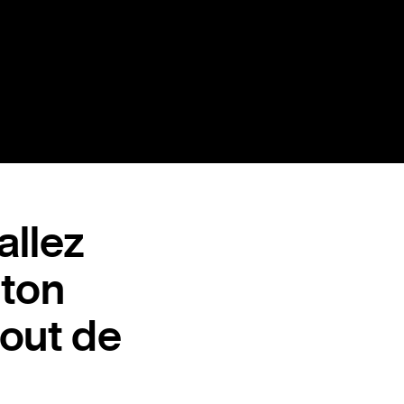
allez
uton
tout de