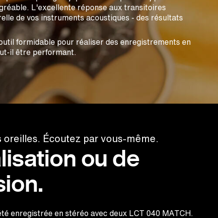
agréable. L'excellente réponse aux transitoires
relle de vos instruments acoustiques - des résultats
til formidable pour réaliser des enregistrements en
ut-il être performant.
s oreilles. Écoutez par vous-même.
lisation ou de
ion.
 été enregistrée en stéréo avec deux LCT 040 MATCH.