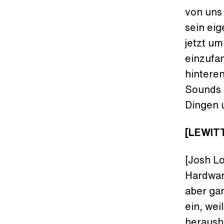
von uns
sein eig
jetzt u
einzufa
hintere
Sounds b
Dingen u
[LEWITT
[Josh L
Hardwar
aber ga
ein, we
herausho