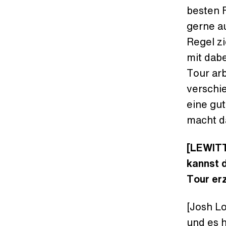
besten 
gerne au
Regel zi
mit dab
Tour ar
verschi
eine gut
macht d
[LEWIT
kannst 
Tour er
[Josh L
und es h