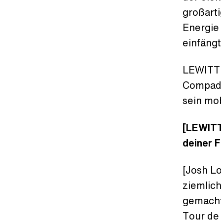
großarti
Energi
einfängt
LEWITT 
Compadr
sein mo
[LEWITT]
deiner F
[Josh Lo
ziemlich
gemacht
Tour de 