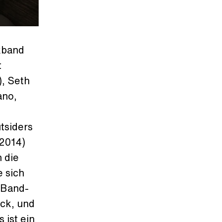
kband
t
), Seth
ano,
utsiders
(2014)
 die
e sich
 Band-
ck, und
 ist ein