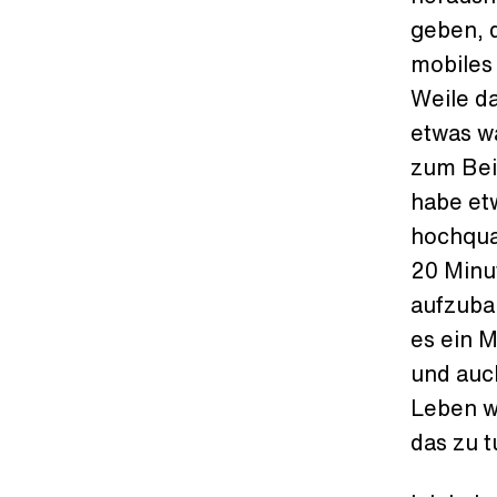
geben, d
mobiles 
Weile d
etwas w
zum Bei
habe et
hochqua
20 Minu
aufzubau
es ein M
und auc
Leben wi
das zu t