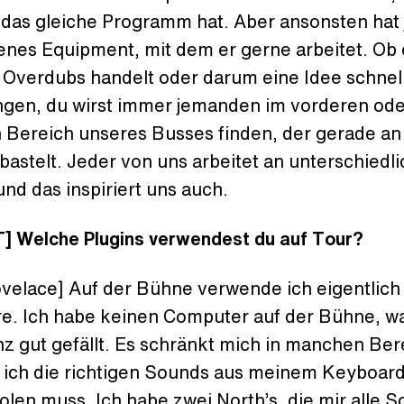
 das gleiche Programm hat. Aber ansonsten hat 
enes Equipment, mit dem er gerne arbeitet. Ob 
m Overdubs handelt oder darum eine Idee schnel
ngen, du wirst immer jemanden im vorderen ode
n Bereich unseres Busses finden, der gerade a
astelt. Jeder von uns arbeitet an unterschiedl
nd das inspiriert uns auch.
] Welche Plugins verwendest du auf Tour?
ovelace] Auf der Bühne verwende ich eigentlich
e. Ich habe keinen Computer auf der Bühne, w
nz gut gefällt. Es schränkt mich in manchen Be
il ich die richtigen Sounds aus meinem Keyboar
len muss. Ich habe zwei North’s, die mir alle 