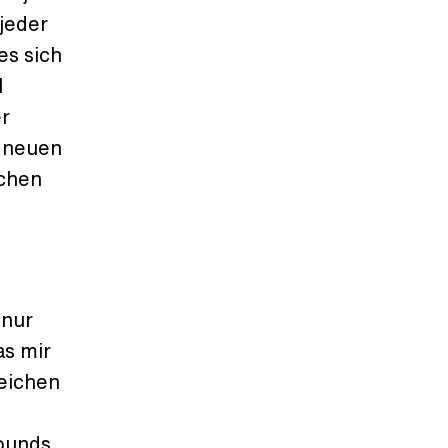
jeder
es sich
l
r
n neuen
ichen
 nur
as mir
reichen
d
Sounds