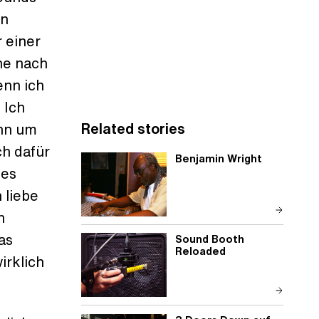
in
 einer
he nach
enn ich
 Ich
Related stories
ann um
h dafür
Benjamin Wright
les
 liebe
n
as
Sound Booth
Reloaded
irklich