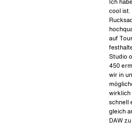
Ich hab
cool ist
Rucksac
hochqua
auf Tour
festhalt
Studio 
450 erm
wir in 
möglich
wirklich
schnell
gleich a
DAW zu 