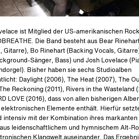
velace ist Mitglied der US-amerikanischen Roc
REATHE. Die Band besteht aus Bear Rinehar
 Gitarre), Bo Rinehart (Backing Vocals, Gitarre
ackground-Sänger, Bass) und Josh Lovelace (Pi
orgel). Bisher haben sie sechs Studioalben
tlicht: Daylight (2006), The Heat (2007), The O
The Reckoning (2011), Rivers in the Wasteland 
D LOVE (2016), dass von allen bisherigen Alben
elektronischen Elemente enthält. Hierfür setzt
d intensiv mit der Kombination ihres markanten
aus leidenschaftlichem und hymnischem Alt-Ro
tronischen Klangwelt auseinander. Das Ergebnis