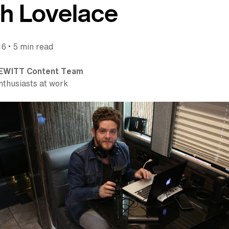
h Lovelace
•
16
5 min read
EWITT Content Team
nthusiasts at work