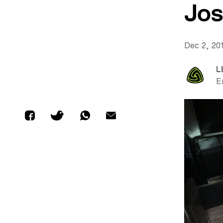
Jos
Dec 2, 20
L
E