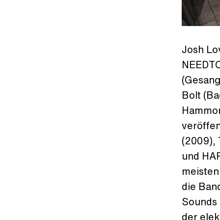
Josh Lo
NEEDTOB
(Gesang,
Bolt (B
Hammond
veröffen
(2009), 
und HAR
meisten 
die Ban
Sounds 
der elek