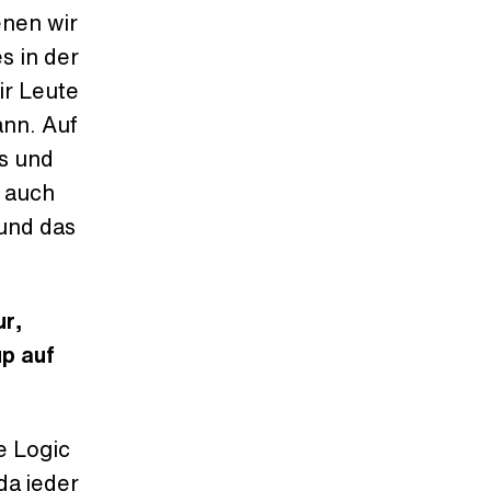
enen wir
s in der
ir Leute
ann. Auf
s und
 auch
 und das
ur,
p auf
e Logic
da jeder