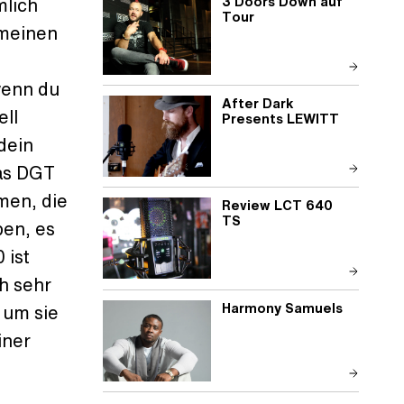
3 Doors Down auf
mlich
Tour
 meinen
wenn du
After Dark
ell
Presents LEWITT
dein
as DGT
men, die
Review LCT 640
TS
en, es
 ist
ch sehr
Harmony Samuels
 um sie
iner