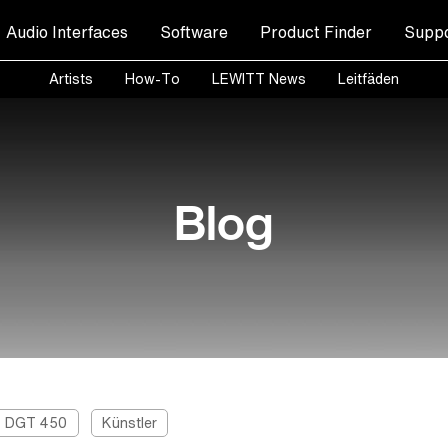
Audio Interfaces
Software
Product Finder
Suppo
Artists
How-To
LEWITT News
Leitfäden
Blog
DGT 450
Künstler