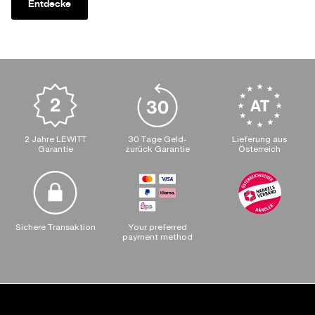
Entdecke
2 Jahre LEWITT
30 Tage Geld-
Lieferung aus
Garantie
zurück Garantie
Österreich
Sichere Transaktion
Your preferred
payment method