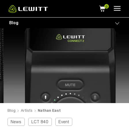
Skip
to
main
Blog
Togg
content
Blog
Artists
Nathan East
News
LCT 840
Event