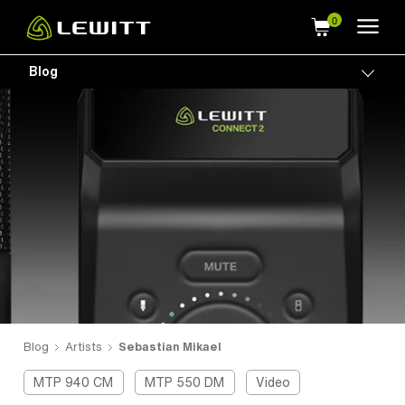
Skip
to
main
Blog
Togg
content
Blog
Artists
Sebastian Mikael
MTP 940 CM
MTP 550 DM
Video