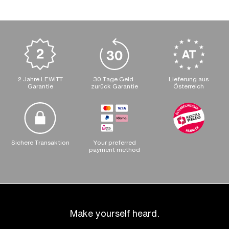
2 Jahre LEWITT
30 Tage Geld-
Lieferung aus
Garantie
zurück Garantie
Österreich
Sichere Transaktion
Your preferred
payment method
Make yourself heard.