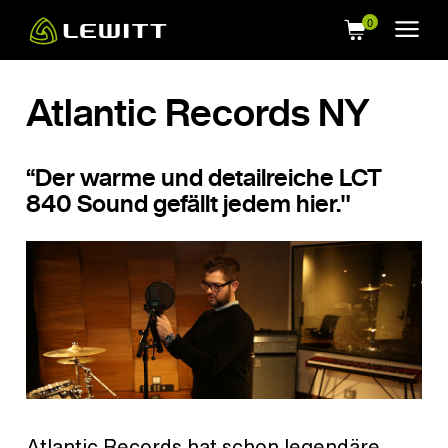
Skip
to
main
content
Atlantic Records NY
“Der warme und detailreiche LCT
840 Sound gefällt jedem hier."
Atlantic Records hat schon legendäre