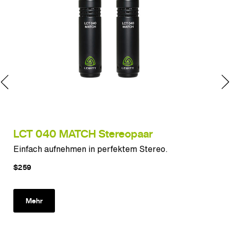
LCT 040 MATCH Stereopaar
LC
Einfach aufnehmen in perfektem Stereo.
Vie
$259
$3
Mehr