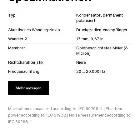
Typ
Kondensator, permanent
polarisiert
Akustisches Wandlerprinzip
Druckgradientenempfänger
Wandler Ø
17 mm, 0,67 in
Membran
Goldbeschichtetes Mylar (3
Micron)
Richtcharakteristik
Niere
Frequenzumfang
20 ... 20.000 Hz
Mehr anzeigen
Microphones measured according to: IEC 60268-4 | Phantom
power according to: IEC 61938 | Noise measurement according to:
IEC 60268-1