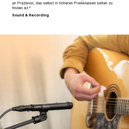
an Präzision, das selbst in höheren Preisklassen selten zu
K
finden ist.“
d
Sound & Recording
M