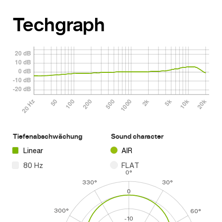
Techgraph
Tiefenabschwächung
Sound character
Linear
AIR
80 Hz
FLAT
0°
330°
30°
0
300°
60°
-10