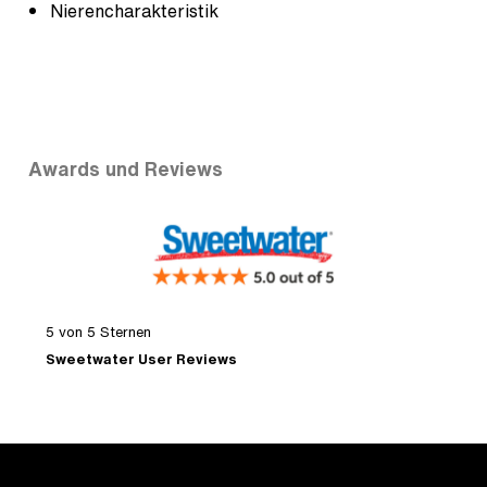
Nierencharakteristik
Awards und Reviews
5 von 5 Sternen
„
j
Sweetwater User Reviews
D