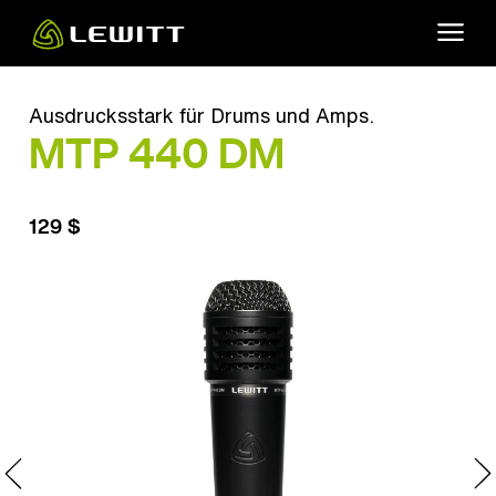
Skip
to
main
content
Ausdrucksstark für Drums und Amps.
MTP 440 DM
129 $