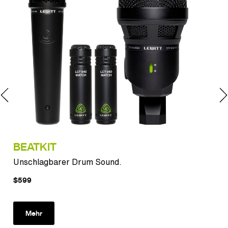
BEATKIT
BE
Unschlagbarer Drum Sound.
Uns
$599
$11
Mehr