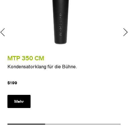
MTP 350 CM
MT
Kondensatorklang für die Bühne.
Dyn
Ans
$199
Mehr