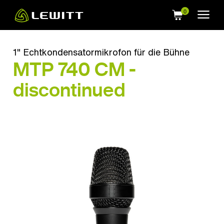
Skip
to
main
content
1" Echtkondensatormikrofon für die Bühne
MTP 740 CM -
discontinued