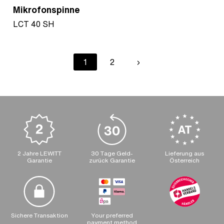
Mikrofonspinne
LCT 40 SH
Pagination
Current
1
Page
2
Next
›
page
page
2 Jahre LEWITT
30 Tage Geld-
Lieferung aus
Garantie
zurück Garantie
Österreich
Sichere Transaktion
Your preferred
payment method