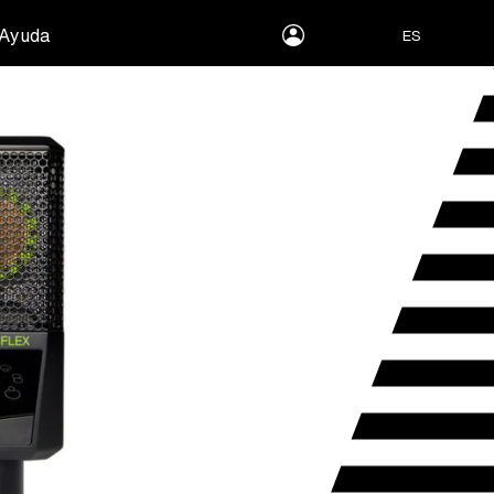
myLEWITT
Ayuda
ES
Account