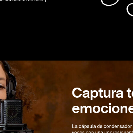
Captura t
emocione
La cápsula de condensador 
voces con una impresionant