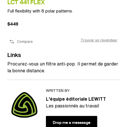
LCT 441 FLEX
LC
Full flexibility with 8 polar patterns.
Ult
$449
$1
eur
Trouver un revendeur
Compare
Links
Procurez-vous un filtre anti-pop. Il permet de garder
la bonne distance.
WRITTEN BY
L'équipe éditoriale LEWITT
Les passionnés au travail
Drop me a messsage