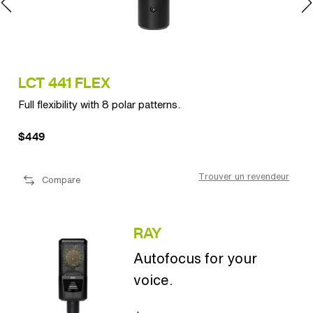
LCT 441 FLEX
LC
Full flexibility with 8 polar patterns.
Ult
$449
$1
eur
Trouver un revendeur
Compare
RAY
Autofocus for your
voice.