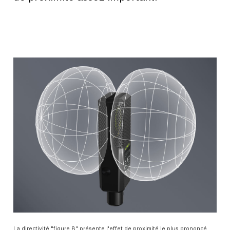
La directivité "figure 8" présente l'effet de proximité le plus prononcé.