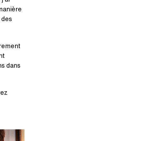
 manière
 des
trement
nt
ns dans
rez