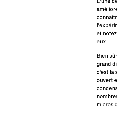
L'une de
améliore
connaîtr
l'expéri
et note
eux.
Bien sûr
grand di
c'est la
ouvert e
condens
nombreu
micros 