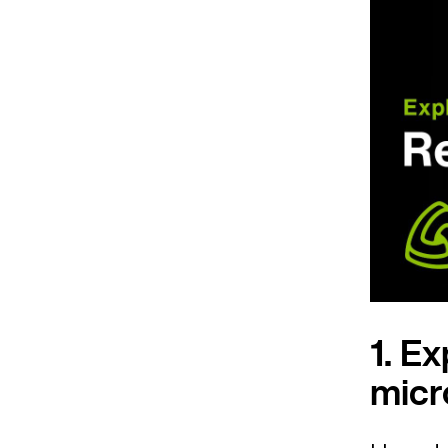
1. E
micr