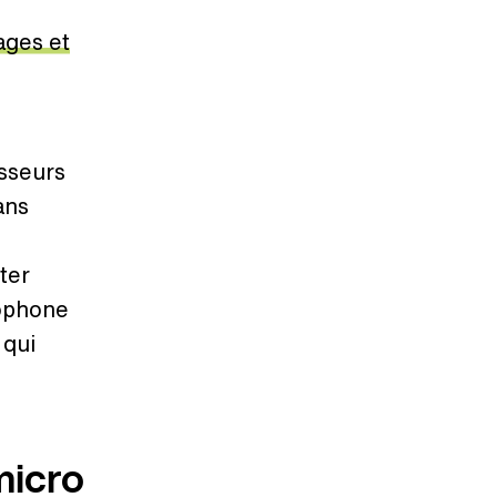
ages et
sseurs
ans
ter
rophone
 qui
micro