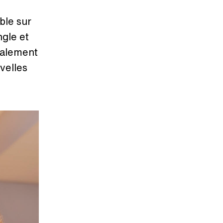
ble sur
ngle et
calement
velles