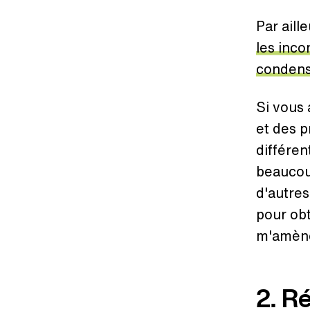
Par aill
les inco
condens
Si vous
et des p
différen
beaucou
d'autres
pour obt
m'amène
2. R