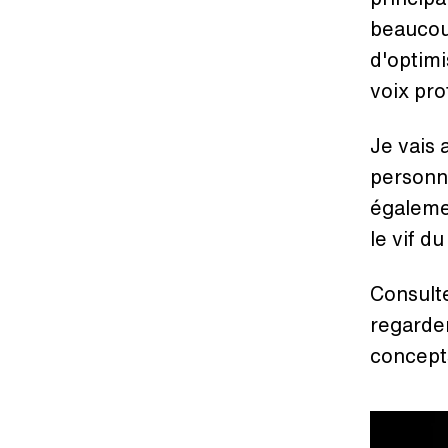
beaucoup
d'optimi
voix pro
Je vais 
personne
égalemen
le vif d
Consulte
regarder
concept