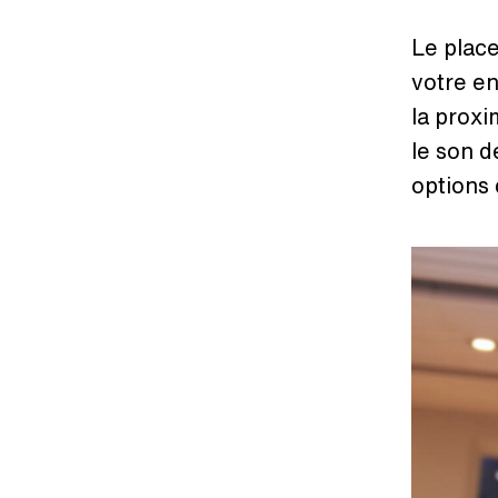
Le plac
votre en
la prox
le son d
options