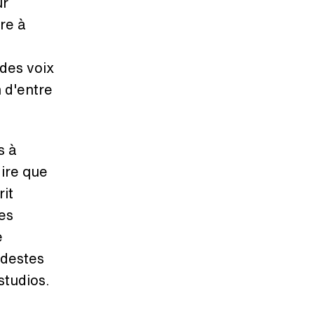
ur
re à
des voix
 d'entre
s à
dire que
rit
es
e
odestes
studios.