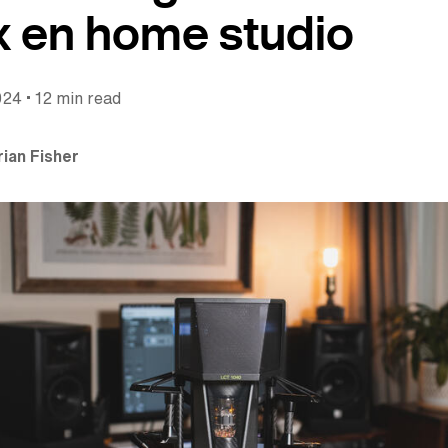
x en home studio
•
024
12 min read
rian Fisher