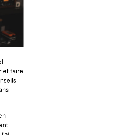
el
 et faire
nseils
dans
en
ant
j'ai