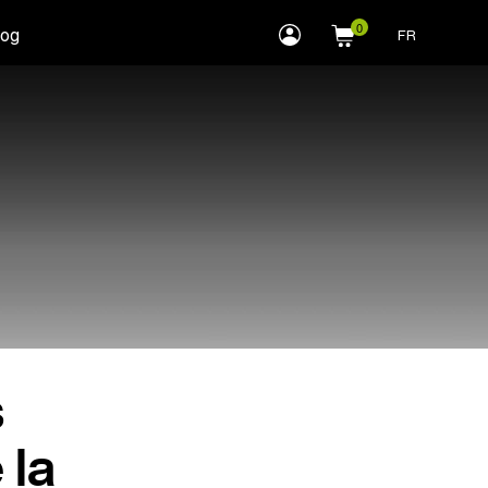
myLEWITT
log
FR
Account
s
 la