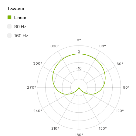
Low-cut
Linear
80 Hz
160 Hz
0°
330°
30°
0
300°
60°
-10
270°
90°
240°
120°
210°
150°
180°