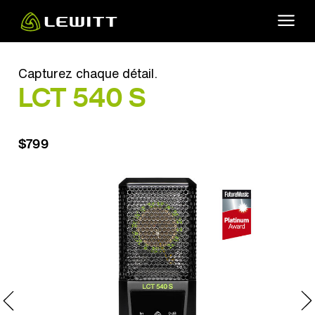
Skip
to
main
content
Capturez chaque détail.
LCT 540 S
$799