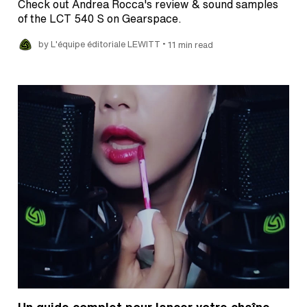
Check out Andrea Rocca's review & sound samples
of the LCT 540 S on Gearspace.
•
by L'équipe éditoriale LEWITT
11 min read
Un guide complet pour lancer votre chaîne