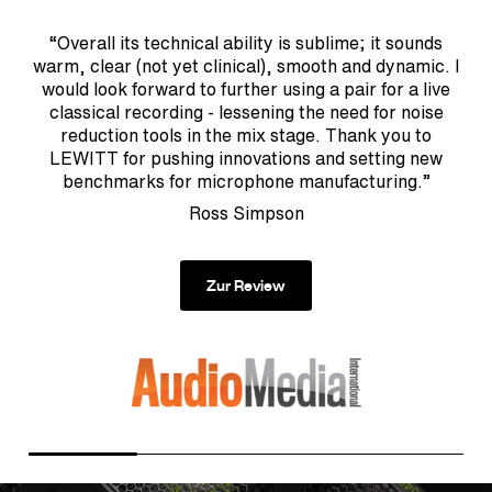
a
“Overall its technical ability is sublime; it sounds
ts
tw
warm, clear (not yet clinical), smooth and dynamic. I
 a
wo
would look forward to further using a pair for a live
classical recording - lessening the need for noise
s
reduction tools in the mix stage. Thank you to
ne
LEWITT for pushing innovations and setting new
T
benchmarks for microphone manufacturing.”
ph
Ross Simpson
Zur Review