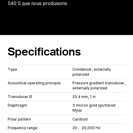
540 S que nous produisons.
Specifications
Type
Condenser, externally
polarized
Acoustical operating principle
Pressure gradient transducer,
externally polarized
Transducer Ø
25.4 mm, 1 in
Diaphragm
3 micron gold sputtered
Mylar
Polar pattern
Cardioid
Frequency range
20 ... 20,000 Hz