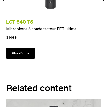
LCT 640 TS
PU
Microphone à condensateur FET ultime.
Un 
$1099
$11
Plus d’infos
Related content