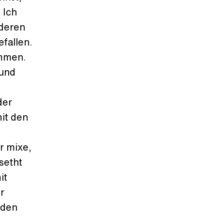
 Ich
nderen
efallen.
ommen.
 und
der
mit den
r mixe,
 setht
it
r
 den