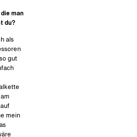
 die man
t du?
h als
essoren
so gut
nfach
alkette
u am
 auf
ne mein
as
wäre