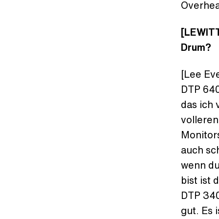
Overhea
[LEWITT
Drum?
[Lee Ev
DTP 640
das ich 
volleren
Monitors
auch sc
wenn du
bist ist
DTP 340
gut. Es 