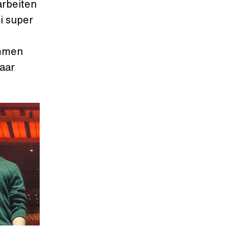
arbeiten
i super
ommen
aar