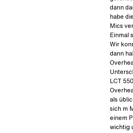
dann dau
habe di
Mics ver
Einmal 
Wir kon
dann ha
Overhea
Untersch
LCT 550
Overhead
als übli
sich m 
einem Po
wichtig 