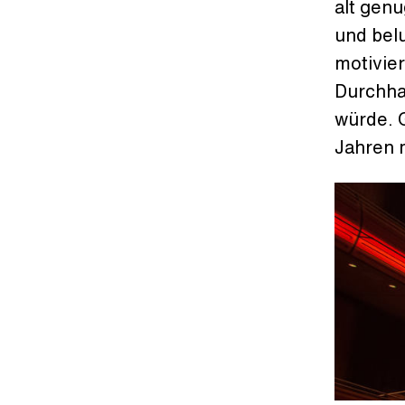
alt genu
und bel
motivier
Durchh
würde. G
Jahren 