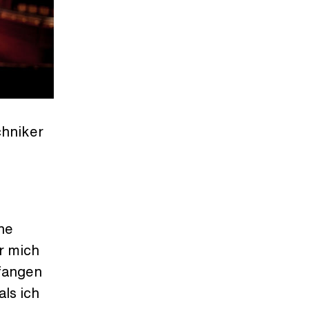
chniker
ne
ür mich
efangen
ls ich