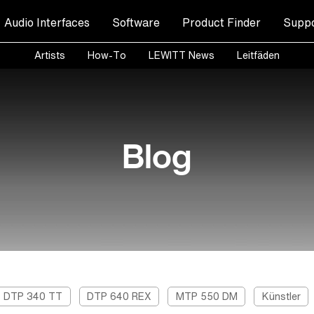
Audio Interfaces
Software
Product Finder
Suppo
Artists
How-To
LEWITT News
Leitfäden
Blog
DTP 340 TT
DTP 640 REX
MTP 550 DM
Künstler