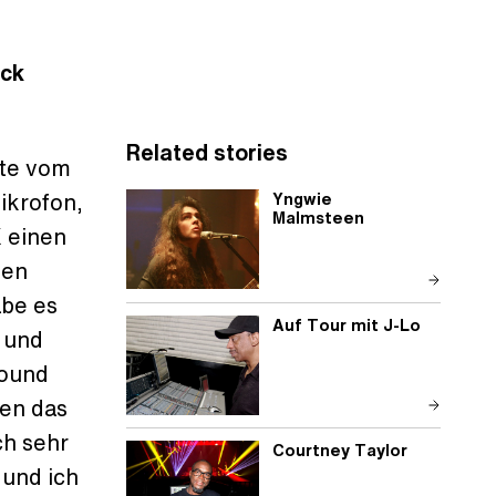
ick
Related stories
ite vom
ikrofon,
Yngwie
Malmsteen
X einen
den
abe es
Auf Tour mit J-Lo
 und
Sound
den das
ch sehr
Courtney Taylor
 und ich