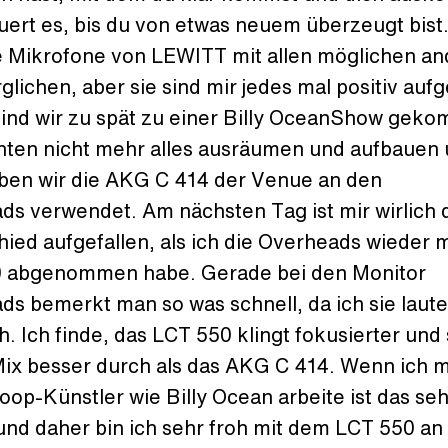
ert es, bis du von etwas neuem überzeugt bist.
e Mikrofone von LEWITT mit allen möglichen a
glichen, aber sie sind mir jedes mal positiv aufg
sind wir zu spät zu einer Billy OceanShow gek
nten nicht mehr alles ausräumen und aufbauen
ben wir die AKG C 414 der Venue an den
ds verwendet. Am nächsten Tag ist mir wirlich 
ied aufgefallen, als ich die Overheads wieder 
 abgenommen habe. Gerade bei den Monitor
s bemerkt man so was schnell, da ich sie laute
ch. Ich finde, das LCT 550 klingt fokusierter und
Mix besser durch als das AKG C 414. Wenn ich m
op-Künstler wie Billy Ocean arbeite ist das seh
und daher bin ich sehr froh mit dem LCT 550 an