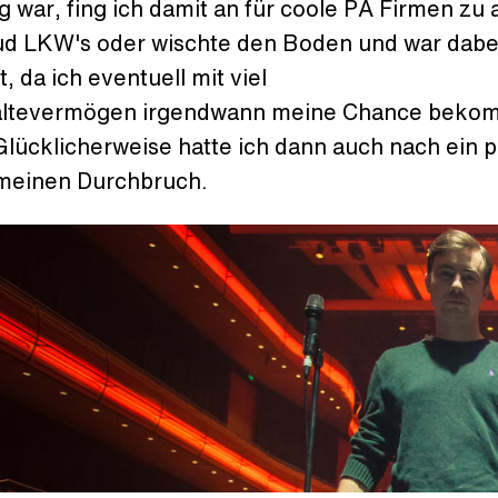
g war, fing ich damit an für coole PA Firmen zu 
ud LKW's oder wischte den Boden und war dabe
t, da ich eventuell mit viel
altevermögen irgendwann meine Chance bek
lücklicherweise hatte ich dann auch nach ein p
meinen Durchbruch.