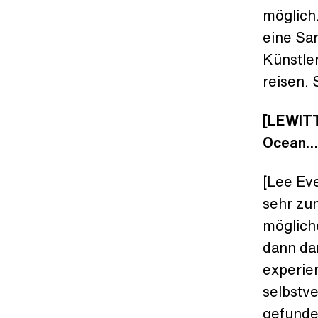
möglich
eine Sa
Künstler
reisen. 
[LEWITT
Ocean…
[Lee Eve
sehr zu
möglich
dann da
experiem
selbstve
gefunde