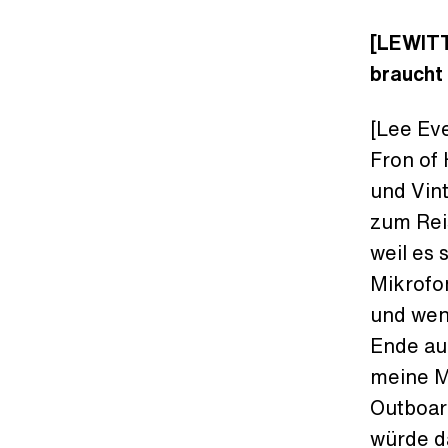
[LEWITT
braucht
[Lee Eve
Fron of
und Vin
zum Reis
weil es 
Mikrofo
und wen
Ende auc
meine M
Outboar
würde da