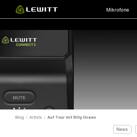
Skip
Mikrofone
to
main
content
Blog
Artists
Auf Tour mit Billy Ocean
News