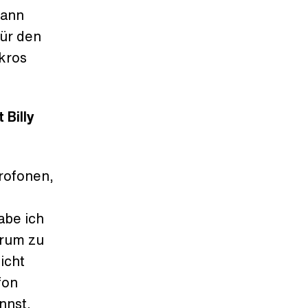
dann
ür den
ikros
 Billy
krofonen,
abe ich
erum zu
icht
fon
nnst,