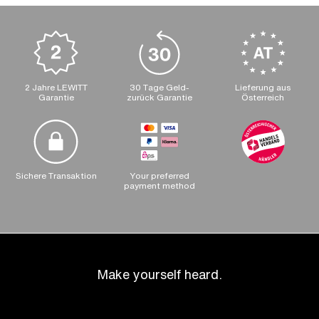
2 Jahre LEWITT
30 Tage Geld-
Lieferung aus
Garantie
zurück Garantie
Österreich
Sichere Transaktion
Your preferred
payment method
Make yourself heard.