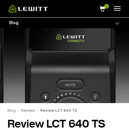
Skip
to
main
Blog
Togg
content
Blog
Reviews
Review LCT 640 TS
Review LCT 640 TS