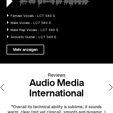
Reviews
Audio Media
International
at
a
“Overall its technical ability is sublime; it sounds
ely
tw
warm, clear (not yet clinical), smooth and dynamic. I
e of
wo