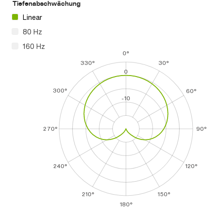
Tiefenabschwächung
Linear
80 Hz
160 Hz
0°
330°
30°
0
300°
60°
-10
270°
90°
240°
120°
210°
150°
180°