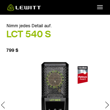
Skip
to
main
content
Nimm jedes Detail auf.
LCT 540 S
799 $