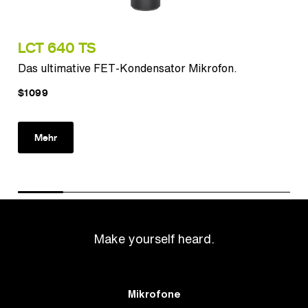
LCT 640 TS
PU
Das ultimative FET-Kondensator Mikrofon.
Zei
$1099
$11
Mehr
Make yourself heard.
Mikrofone