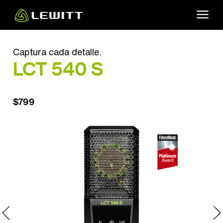
Skip
to
main
content
Captura cada detalle.
LCT 540 S
$799