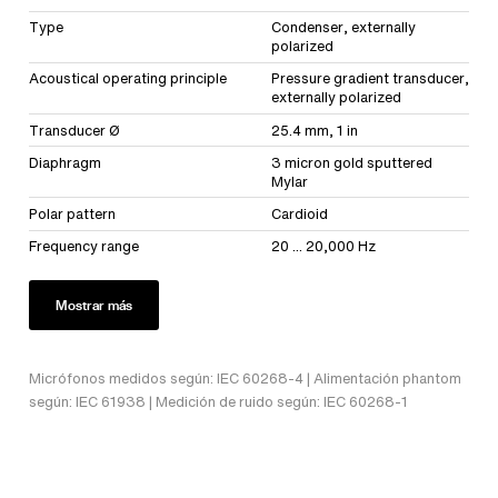
Type
Condenser, externally
polarized
Acoustical operating principle
Pressure gradient transducer,
externally polarized
Transducer Ø
25.4 mm, 1 in
Diaphragm
3 micron gold sputtered
Mylar
Polar pattern
Cardioid
Frequency range
20 ... 20,000 Hz
Mostrar más
Micrófonos medidos según: IEC 60268-4 | Alimentación phantom
según: IEC 61938 | Medición de ruido según: IEC 60268-1