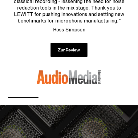
classical recording - lessening the need for noise
s
reduction tools in the mix stage. Thank you to
ne
LEWITT for pushing innovations and setting new
T
benchmarks for microphone manufacturing.”
ph
Ross Simpson
Zur Review