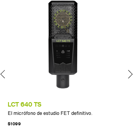
LCT 640 TS
PU
El micrófono de estudio FET definitivo.
Son
$1099
$11