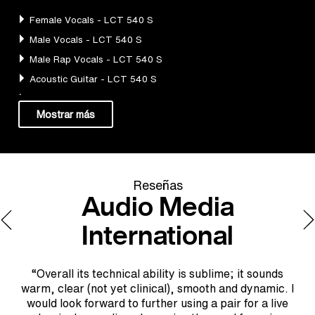
Reseñas
Audio Media
International
at
a
“Overall its technical ability is sublime; it sounds
ts
tw
warm, clear (not yet clinical), smooth and dynamic. I
 a
wo
would look forward to further using a pair for a live