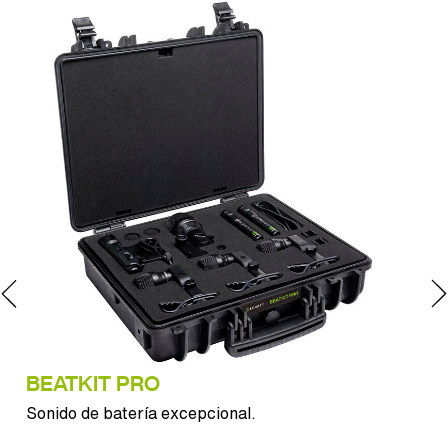
BEATKIT PRO
LC
Sonido de batería excepcional.
Gra