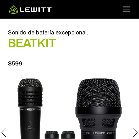
Skip
to
main
content
Sonido de batería excepcional.
BEATKIT
$599