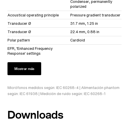
Condenser, permanently
polarized
Acoustical operating principle
Pressure gradient transducer
Transducer Ø
31.7 mm, 1.25 in
Transducer Ø
22.4 mm, 0.88 in
Polar pattern
Cardioid
EFR, ‘Enhanced Frequency
Response' settings
Mostrar más
Micrófonos medidos según: IEC 60268-4 | Alimentación phantom
según: IEC 61938 | Medición de ruido según: IEC 60268-1
Downloads