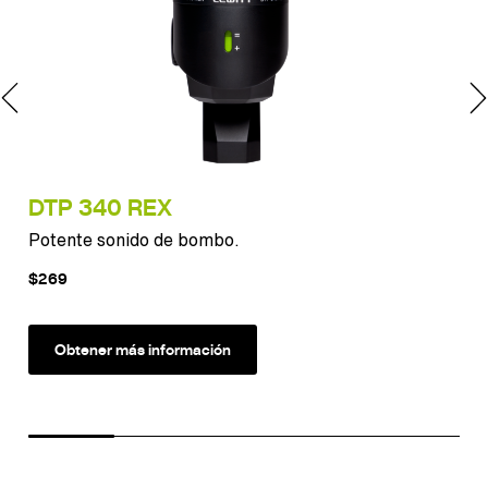
DTP 340 REX
LC
Potente sonido de bombo.
El 
$269
$1
Obtener más información