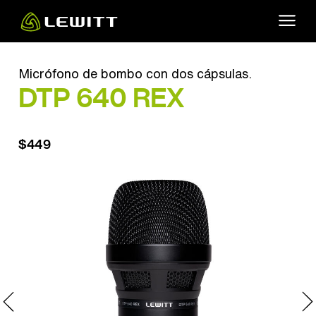
Skip
to
main
content
Micrófono de bombo con dos cápsulas.
DTP 640 REX
$449