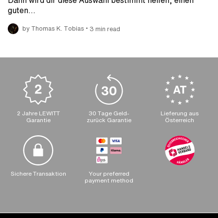
Dann wird dir diese Auswahl bestimmt helfen, einen
guten…
•
by Thomas K. Tobias
3 min read
2 Jahre LEWITT
30 Tage Geld-
Lieferung aus
Garantie
zurück Garantie
Österreich
Sichere Transaktion
Your preferred
payment method