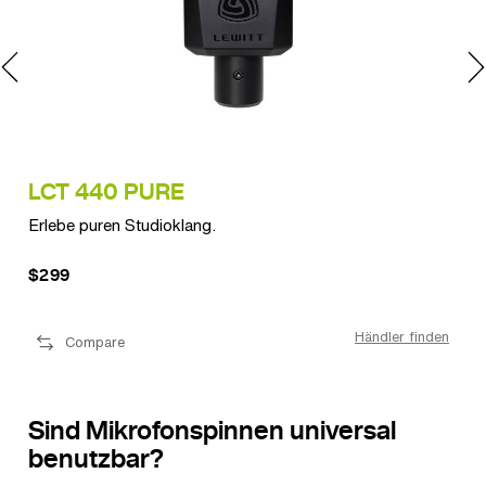
LCT 440 PURE
LC
Erlebe puren Studioklang.
Voll
$299
$4
den
Händler finden
Compare
Sind Mikrofonspinnen universal
benutzbar?