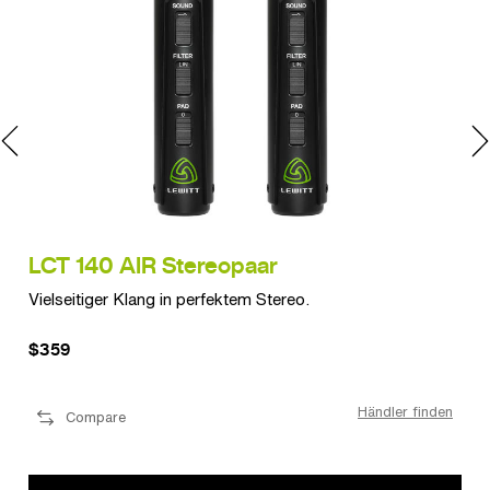
LCT 140 AIR Stereopaar
LC
Vielseitiger Klang in perfektem Stereo.
Nim
$359
$7
den
Händler finden
Compare