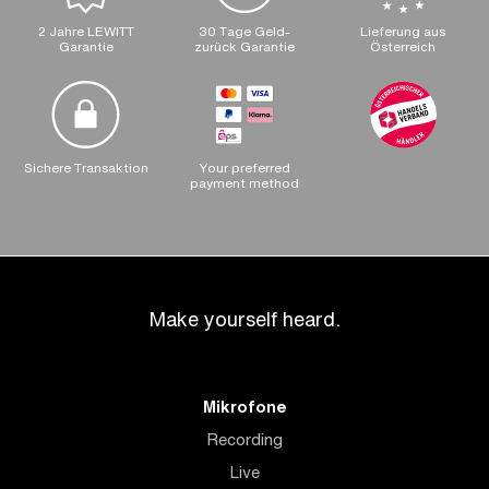
2 Jahre LEWITT
30 Tage Geld-
Lieferung aus
Garantie
zurück Garantie
Österreich
Sichere Transaktion
Your preferred
payment method
Make yourself heard.
Mikrofone
Recording
Live