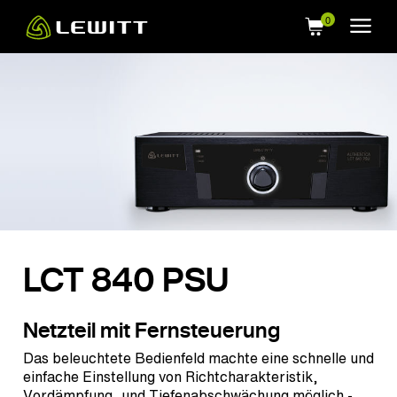
Skip
to
main
content
LCT 840 PSU
Netzteil mit Fernsteuerung
Das beleuchtete Bedienfeld machte eine schnelle und
einfache Einstellung von Richtcharakteristik,
Vordämpfung, und Tiefenabschwächung möglich -