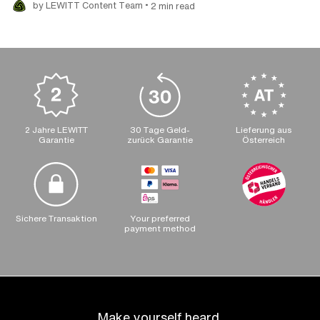
•
by LEWITT Content Team
2 min read
2 Jahre LEWITT
30 Tage Geld-
Lieferung aus
Garantie
zurück Garantie
Österreich
Sichere Transaktion
Your preferred
payment method
Make yourself heard.